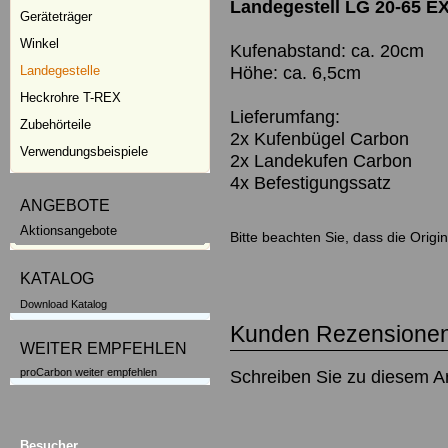
Landegestell LG 20-65 EX
Geräteträger
Winkel
Kufenabstand: ca. 20cm
Höhe: ca. 6,5cm
Landegestelle
Heckrohre T-REX
Lieferumfang:
Zubehörteile
2x Kufenbügel Carbon
Verwendungsbeispiele
2x Landekufen Carbon
4x Befestigungssatz
ANGEBOTE
Aktionsangebote
Bitte beachten Sie, dass die Orig
KATALOG
Download Katalog
Kunden Rezensionen
WEITER EMPFEHLEN
proCarbon weiter empfehlen
Schreiben Sie zu diesem Ar
Besucher