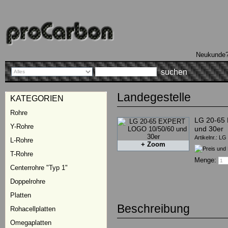
Sprachauswahl
Neukunde
Landegestelle
KATEGORIEN
Rohre
LG 20-65
Y-Rohre
und 30er
Artikelnr.: L
L-Rohre
+ Zoom
T-Rohre
Menge:
Centerrohre "Typ 1"
Doppelrohre
Platten
Beschreibung
Rohacellplatten
Omegaplatten