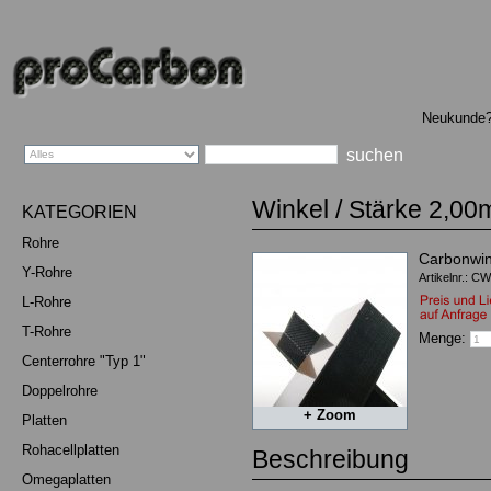
Sprachauswahl
Neukunde
Winkel
/
Stärke 2,0
KATEGORIEN
Rohre
Carbonwin
Y-Rohre
Artikelnr.: C
L-Rohre
T-Rohre
Menge:
Centerrohre "Typ 1"
Doppelrohre
+ Zoom
Platten
Rohacellplatten
Beschreibung
Omegaplatten